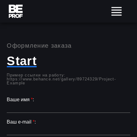
Оформление заказа
Start
Пример ссылки на работу:
https://www.behance.net/gallery/89724329/Project-
Example
Ваше имя
*
:
Ваш e-mail
*
: